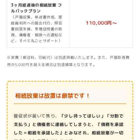
3ヶ月経過後の相続放棄 フ
ルパックプラン
（戸籍収集、申述書作成、家
110,000円〜
庭裁判所への提出代行、照会
書回答支援、受理証明書の取
得、債権者・親族への通知な
ど、すべて丸ごとサポート）
※実費（郵送料、印紙代）は別途頂戴いたします。また、戸籍取得費
用が5,000円を超える場合は別途精算となります。
相続放棄は放置は厳禁です！
督促状が届いて焦り、
「少し待ってほしい」「分割で
支払う」と債権者に連絡してしまうと、『債務を承認
した＝相続を承認した』とみなされ、相続放棄が一切