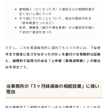
被相続人（亡くなった方）に借金などの相続財産が
全くないと信じていた
そう信じていたことについて、相当な理由がある
（長年疎遠だったなど）
突然、債権者（銀行や貸金業者）から督促状が届い
て初めて借金を知った
ただし、これを家庭裁判所に認めてもらうためには、
「なぜ
今まで借金に気づかなかったのか」を裏付ける客観的な証拠
と、論理的で説得力のある「上申書（事情説明書）」の提出
が不可欠
です。
当事務所が「3ヶ月経過後の相続放棄」に強い
理由
他の事務所で「期限が過ぎているから無理です」とさじを投