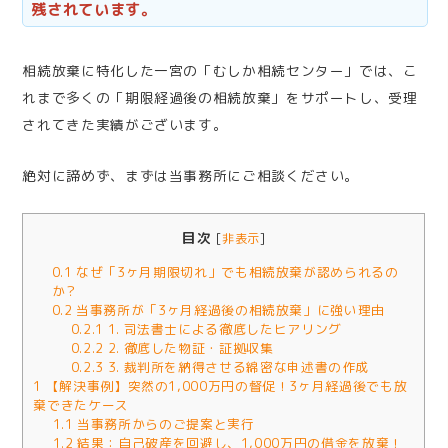
残されています。
相続放棄に特化した一宮の「むしか相続センター」では、こ
れまで多くの「期限経過後の相続放棄」をサポートし、受理
されてきた実績がございます。
絶対に諦めず、まずは当事務所にご相談ください。
目次
[
非表示
]
0.1
なぜ「3ヶ月期限切れ」でも相続放棄が認められるの
か？
0.2
当事務所が「3ヶ月経過後の相続放棄」に強い理由
0.2.1
1. 司法書士による徹底したヒアリング
0.2.2
2. 徹底した物証・証拠収集
0.2.3
3. 裁判所を納得させる綿密な申述書の作成
1
【解決事例】突然の1,000万円の督促！3ヶ月経過後でも放
棄できたケース
1.1
当事務所からのご提案と実行
1.2
結果：自己破産を回避し、1,000万円の借金を放棄！