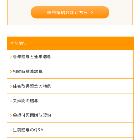
専門家紹介はこちら
生前贈与
暦年贈与と連年贈与
相続時精算課税
住宅取得資金の特例
夫婦間の贈与
負担付死因贈与契約
生前贈与のQ&A