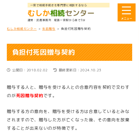
一宮で相続手続きを専門家に相談するなら
むしか
相続
センター
武鹿事務所
尾張一宮駅から車で3分
むしか相続センター
>
生前贈与
>
負担付死因贈与契約
負担付死因贈与契約
公開日：2018.02.02
最終更新日：2024.10.23
贈与する人と、贈与を受ける人との合意内容を契約で交わす
のが
死因贈与契約
です。
贈与する方の意向を、贈与を受ける方は合意しているとみな
されますので、贈与した方が亡くなった後、その意向を放棄
することが出来ないのが特徴です。