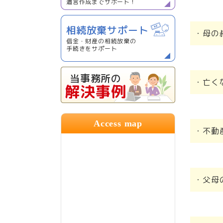
遺言作成までサポート！
相続放棄サポート
・母の
借金・財産の相続放棄の
手続きをサポート
当事務所の
・亡く
解決事例
Access map
・不動
・父母