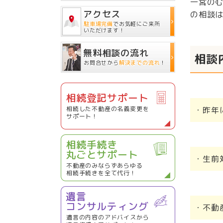
一宮の
アクセス
の相談
駐車場完備
でお気軽にご来所
いただけます！
無料相談の流れ
相談
お問合せから
解決までの流れ
！
相続登記サポート
相続した不動産の名義変更を
・昨年
サポート！
相続手続き
丸ごとサポート
・生前
不動産のみならずあらゆる
相続手続きを全て代行！
遺言
コンサルティング
・不動
遺言の内容のアドバイスから