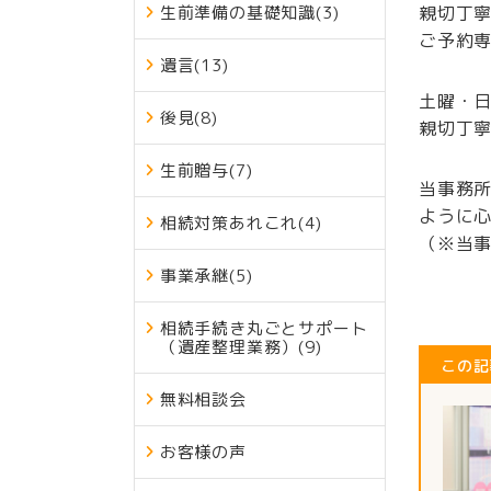
生前準備の基礎知識
(3)
親切丁
ご予約
遺言
(13)
土曜・
後見
(8)
親切丁
生前贈与
(7)
当事務
ように
相続対策あれこれ
(4)
（※当
事業承継
(5)
相続手続き丸ごとサポート
（遺産整理業務）
(9)
この記
無料相談会
お客様の声