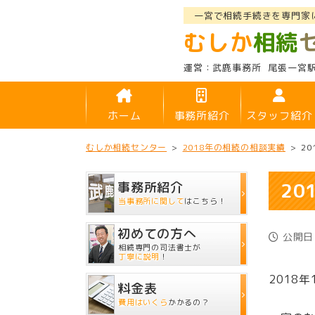
一宮で相続手続きを専門家
むしか
相続
武鹿事務所
尾張一宮
ホーム
事務所紹介
スタッフ紹介
むしか相続センター
>
2018年の相続の相談実績
>
2
20
事務所紹介
当事務所に関して
はこちら！
初めての方へ
公開日：
相続専門の司法書士が
丁寧に説明
！
2018
料金表
費用はいくら
かかるの？