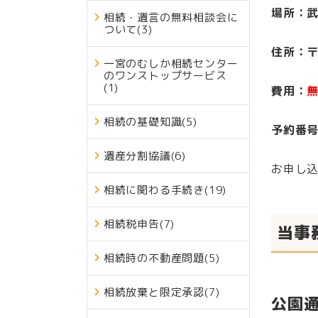
場所：
相続・遺言の無料相談会に
ついて
(3)
住所：〒
一宮のむしか相続センター
のワンストップサービス
(1)
費用：
相続の基礎知識
(5)
予約番
遺産分割協議
(6)
お申し
相続に関わる手続き
(19)
相続税申告
(7)
当事
相続時の不動産問題
(5)
相続放棄と限定承認
(7)
公園