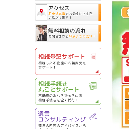
アクセス
駐車場完備
でお気軽にご来所
いただけます！
無料相談の流れ
お問合せから
解決までの流れ
！
相続登記サポート
相続した不動産の名義変更を
サポート！
相続手続き
丸ごとサポート
不動産のみならずあらゆる
相続手続きを全て代行！
遺言
コンサルティング
遺言の内容のアドバイスから