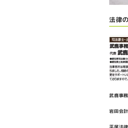
法律
武鹿事務
岩田会計
平尾法律