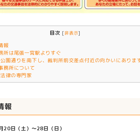
目次
[
非表示
]
情報
務所は尾張一宮駅よりすぐ
公園通りを南下し、裁判所前交差点付近の向かいにありま
事務所について
法律の専門家
情報
月20日（土）～28日（日）