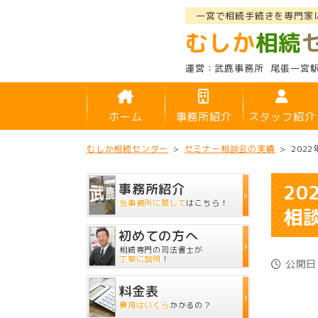
一宮で相続手続きを専門家
むしか
相続
武鹿事務所
尾張一宮
ホーム
事務所紹介
スタッフ紹介
むしか相続センター
>
セミナー相談会の実績
>
202
2
事務所紹介
当事務所に関して
はこちら！
相
初めての方へ
相続専門の司法書士が
丁寧に説明
！
公開日：
料金表
費用はいくら
かかるの？