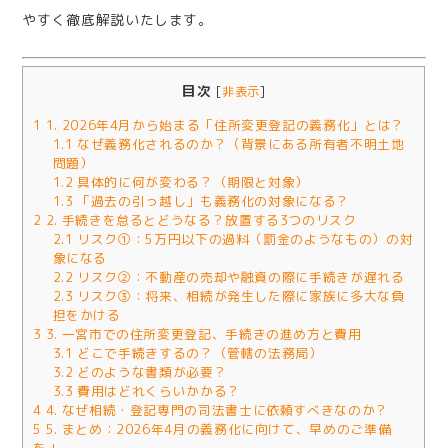
やすく徹底解説いたします。
目次
[
非表示
]
1
1. 2026年4月から始まる「住所変更登記の義務化」とは？
1.1
なぜ義務化されるのか？（背景にある所有者不明土地
問題）
1.2
具体的に何が変わる？（期限と対象）
1.3
「過去の引っ越し」も義務化の対象になる？
2
2. 手続きを怠るとどうなる？放置する3つのリスク
2.1
リスク①：5万円以下の過料（罰金のようなもの）の対
象になる
2.2
リスク②：不動産の売却や融資の際に手続きが遅れる
2.3
リスク③：将来、相続が発生した際に家族に多大な負
担をかける
3
3. 一宮市での住所変更登記、手続きの進め方と費用
3.1
どこで手続きするの？（管轄の法務局）
3.2
どのような書類が必要？
3.3
費用はどれくらいかかる？
4
4. なぜ相続・登記専門の司法書士に依頼すべきなのか？
5
5. まとめ：2026年4月の義務化に向けて、早めのご準備