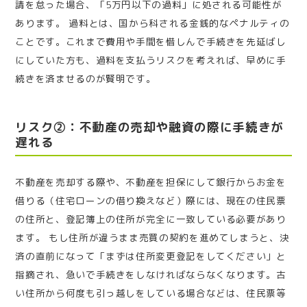
請を怠った場合、「5万円以下の過料」に処される可能性が
あります。 過料とは、国から科される金銭的なペナルティの
ことです。これまで費用や手間を惜しんで手続きを先延ばし
にしていた方も、過料を支払うリスクを考えれば、早めに手
続きを済ませるのが賢明です。
リスク②：不動産の売却や融資の際に手続きが
遅れる
不動産を売却する際や、不動産を担保にして銀行からお金を
借りる（住宅ローンの借り換えなど）際には、現在の住民票
の住所と、登記簿上の住所が完全に一致している必要があり
ます。 もし住所が違うまま売買の契約を進めてしまうと、決
済の直前になって「まずは住所変更登記をしてください」と
指摘され、急いで手続きをしなければならなくなります。古
い住所から何度も引っ越しをしている場合などは、住民票等