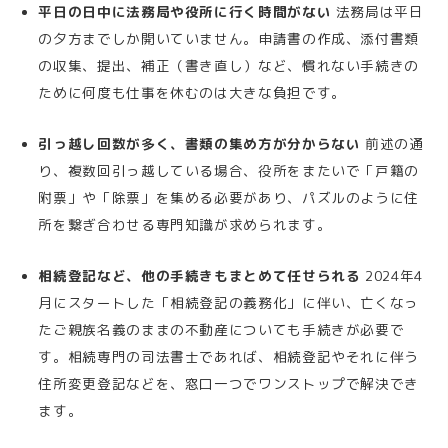
平日の日中に法務局や役所に行く時間がない
法務局は平日
の夕方までしか開いていません。申請書の作成、添付書類
の収集、提出、補正（書き直し）など、慣れない手続きの
ために何度も仕事を休むのは大きな負担です。
引っ越し回数が多く、書類の集め方が分からない
前述の通
り、複数回引っ越している場合、役所をまたいで「戸籍の
附票」や「除票」を集める必要があり、パズルのように住
所を繋ぎ合わせる専門知識が求められます。
相続登記など、他の手続きもまとめて任せられる
2024年4
月にスタートした「相続登記の義務化」に伴い、亡くなっ
たご親族名義のままの不動産についても手続きが必要で
す。相続専門の司法書士であれば、相続登記やそれに伴う
住所変更登記などを、窓口一つでワンストップで解決でき
ます。