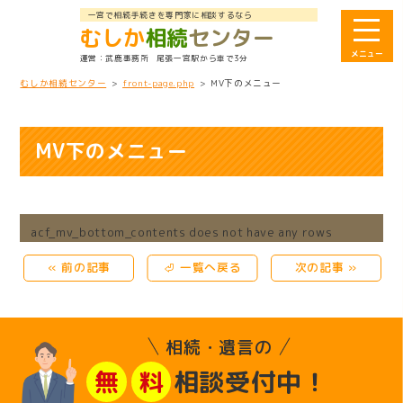
一宮で相続手続きを専門家に相談するなら
むしか
相続
センター
武鹿事務所
尾張一宮駅から車で3分
むしか相続センター
>
front-page.php
>
MV下のメニュー
MV下のメニュー
acf_mv_bottom_contents does not have any rows
« 前の記事
⏎ 一覧へ戻る
次の記事 »
相続・遺言の
相談受付中！
無
料