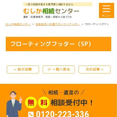
一宮で相続手続きを専門家に相談するなら
むしか
相続
センター
武鹿事務所
尾張一宮駅から車で3分
むしか相続センター
>
全体設定→共通ブロック→フッター
>
フローティングフッター（
フローティングフッター（SP）
« 前の記事
⏎ 一覧へ戻る
次の記事 »
相続・遺言の
相談受付中！
無
料
0120-223-336