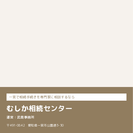
一宮で相続手続きを専門家に相談するなら
むしか
相続
センター
武鹿事務所
〒491‐0842 愛知県一宮市公園通3-30