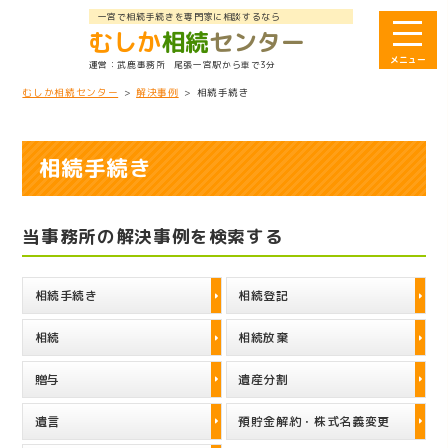
一宮で相続手続きを専門家に相談するなら
むしか
相続
センター
武鹿事務所
尾張一宮駅から車で3分
むしか相続センター
>
解決事例
>
相続手続き
相続手続き
当事務所の解決事例を検索する
相続手続き
相続登記
相続
相続放棄
贈与
遺産分割
遺言
預貯金解約・株式名義変更